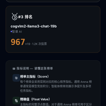
🥉
#3
排名
cogvlm2-llama3-chat-19b
智谱 AI
967
±19 · 1.2K
次投票
📖 指标说明 — 读懂这张榜单
榜单主指标（Score）
🎯
每个榜单会采用官网对应的核心排序指标。通用 Arena 榜
单通常是模型竞技积分；智能体榜单则展示净提升及多项
任务指标。
精确值（Float Value）
🔢
主指标的完整浮点数值。对于通用 Arena 榜单可用于区分