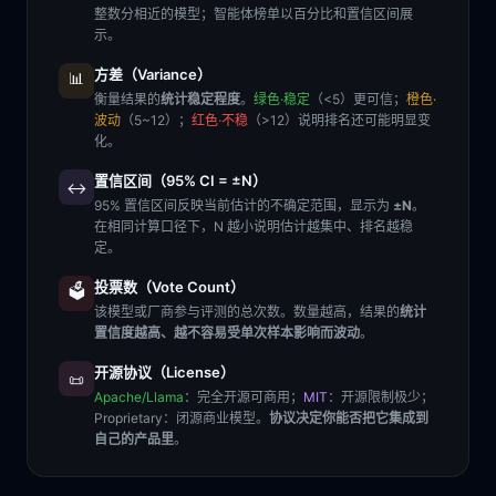
整数分相近的模型；智能体榜单以百分比和置信区间展
示。
方差（Variance）
📊
衡量结果的
统计稳定程度
。
绿色·稳定
（<5）更可信；
橙色·
波动
（5~12）；
红色·不稳
（>12）说明排名还可能明显变
化。
置信区间（95% CI = ±N）
↔️
95% 置信区间反映当前估计的不确定范围，显示为
±N
。
在相同计算口径下，N 越小说明估计越集中、排名越稳
定。
投票数（Vote Count）
🗳️
该模型或厂商参与评测的总次数。数量越高，结果的
统计
置信度越高、越不容易受单次样本影响而波动
。
开源协议（License）
📜
Apache/Llama
：完全开源可商用；
MIT
：开源限制极少；
Proprietary
：闭源商业模型。
协议决定你能否把它集成到
自己的产品里
。