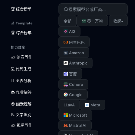
🏆 综合榜单
▴
全部
零一万物
收起
📐 Template
AI2
🏆 综合榜单
阿里巴巴
能力维度
Amazon
✍️ 创意写作
Anthropic
💻 代码生成
百度
📊 图表分析
Cohere
📚 作业解答
Google
😆 幽默理解
LLaVA
Meta
📝 文字识别
Microsoft
✍️ 视觉写作
Mistral AI