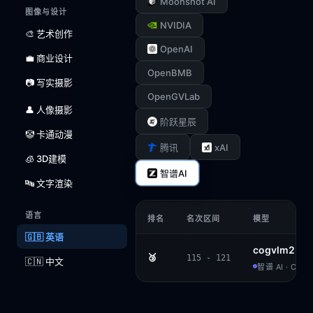
Moonshot AI
图像与设计
NVIDIA
🎨 艺术创作
OpenAI
💼 商业设计
OpenBMB
📷 写实摄影
OpenGVLab
👤 人像摄影
阶跃星辰
🤡 卡通动漫
xAI
腾讯
🧊 3D建模
智谱AI
🔤 文字渲染
语言
排名
名次区间
模型
🇬🇧 英语
cogvlm2-ll
🥉
115 - 121
🇨🇳 中文
智谱 AI · COG