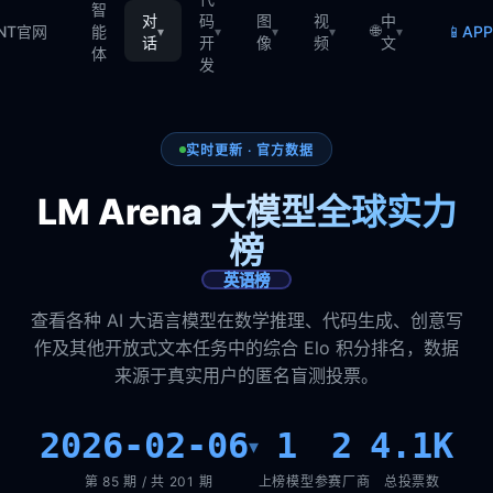
智
对
码
图
视
中
🌐
📱
TNT官网
能
AP
▾
▾
▾
▾
▾
话
开
像
频
文
体
发
实时更新 · 官方数据
LM Arena 大模型全球实力
榜
英语榜
查看各种 AI 大语言模型在数学推理、代码生成、创意写
作及其他开放式文本任务中的综合 Elo 积分排名，数据
来源于真实用户的匿名盲测投票。
2026-02-06
1
2
4.1K
▾
第 85 期 / 共 201 期
上榜模型
参赛厂商
总投票数