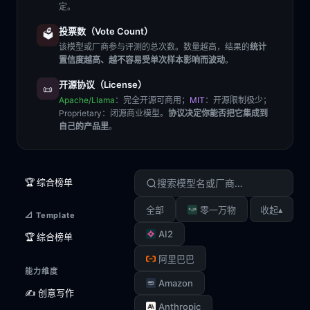
定。
投票数（Vote Count）
🗳️
该模型或厂商参与评测的总次数。数量越高，结果的
统计
置信度越高、越不容易受单次样本影响而波动
。
开源协议（License）
📜
Apache/Llama
：完全开源可商用；
MIT
：开源限制极少；
Proprietary
：闭源商业模型。
协议决定你能否把它集成到
自己的产品里
。
🏆 综合榜单
▴
全部
零一万物
收起
📐 Template
AI2
🏆 综合榜单
阿里巴巴
能力维度
Amazon
✍️ 创意写作
Anthropic