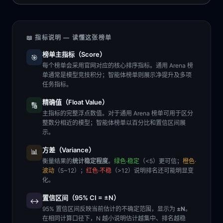
📖 指标说明 — 读懂这张榜单
榜单主指标（Score）
🎯
每个榜单会采用官网对应的核心排序指标。通用 Arena 榜
单通常是模型竞技积分；智能体榜单则展示净提升及多项
任务指标。
精确值（Float Value）
🔢
主指标的完整浮点数值。对于通用 Arena 榜单可用于区分
整数分相近的模型；智能体榜单以百分比和置信区间展
示。
方差（Variance）
📊
衡量结果的
统计稳定程度
。
绿色·稳定
（<5）更可信；
橙色·
波动
（5~12）；
红色·不稳
（>12）说明排名还可能明显变
化。
置信区间（95% CI = ±N）
↔️
95% 置信区间反映当前估计的不确定范围，显示为
±N
。
在相同计算口径下，N 越小说明估计越集中、排名越稳