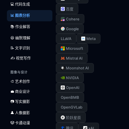
💻 代码生成
百度
📊 图表分析
Cohere
📚 作业解答
Google
😆 幽默理解
LLaVA
Meta
📝 文字识别
Microsoft
✍️ 视觉写作
Mistral AI
Moonshot AI
图像与设计
NVIDIA
🎨 艺术创作
OpenAI
💼 商业设计
OpenBMB
📷 写实摄影
OpenGVLab
👤 人像摄影
阶跃星辰
🤡 卡通动漫
xAI
腾讯