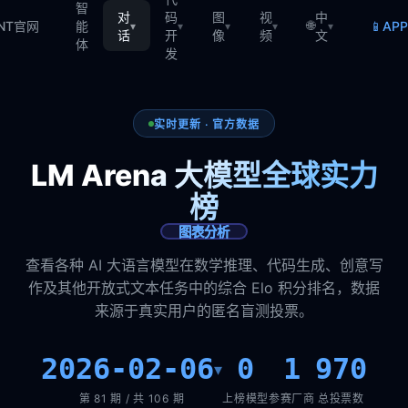
智
对
码
图
视
中
🌐
📱
TNT官网
能
AP
▾
▾
▾
▾
▾
话
开
像
频
文
体
发
实时更新 · 官方数据
LM Arena 大模型全球实力
榜
图表分析
查看各种 AI 大语言模型在数学推理、代码生成、创意写
作及其他开放式文本任务中的综合 Elo 积分排名，数据
来源于真实用户的匿名盲测投票。
2026-02-06
0
1
970
▾
第 81 期 / 共 106 期
上榜模型
参赛厂商
总投票数