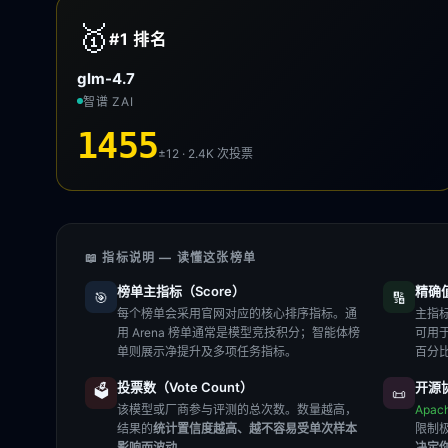
🥇
#1
排名
glm-4.7
智谱 ZAI
1455
±12 · 2.4K
次投票
📖 指标说明 — 读懂这张榜单
榜单主指标（Score）
精确值（
🎯
🔢
每个榜单会采用官网对应的核心排序指标。通
主指标
用 Arena 榜单通常是模型竞技积分；智能体榜
可用
单则展示净提升及多项任务指标。
百分
投票数（Vote Count）
开源协
🗳️
📜
该模型或厂商参与评测的总次数。数量越高，
Apac
结果的
统计置信度越高、越不容易受单次样本
限制
影响而波动
。
决定