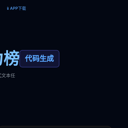
📱
APP下载
力榜
代码生成
式文本任
。