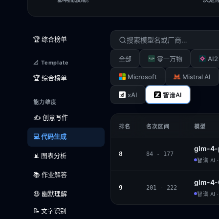
🏆 综合榜单
AI2
全部
零一万物
📐 Template
Microsoft
Mistral AI
🏆 综合榜单
xAI
智谱AI
能力维度
✍️ 创意写作
排名
名次区间
模型
💻 代码生成
glm-4-
8
84 - 177
📊 图表分析
智谱 AI 
📚 作业解答
glm-4-
9
201 - 222
😆 幽默理解
智谱 AI 
📝 文字识别