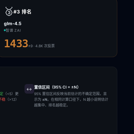
🥉
#3
排名
glm-4.5
智谱 ZAI
1433
±9 · 4.8K
次投票
置信区间（95% CI = ±N）
↔️
稳定
（<5）更
95% 置信区间反映当前估计的不确定范围，显
不稳
（>12）
示为
±N
。在相同计算口径下，N 越小说明估计
越集中、排名越稳定。