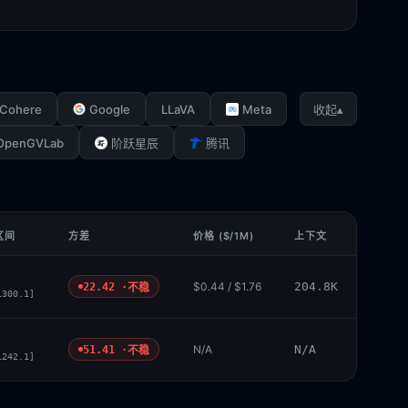
Cohere
Google
LLaVA
Meta
▴
收起
OpenGVLab
阶跃星辰
腾讯
区间
方差
价格 ($/1M)
上下文
$0.44 / $1.76
204.8K
22.42 ·
不稳
1300.1]
N/A
N/A
51.41 ·
不稳
1242.1]