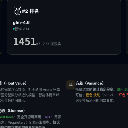
🥈
#2
排名
glm-4.6
智谱 ZAI
1451
±7 · 7.5K
次投票
Float Value）
方差（Variance）
📊
的完整浮点数值。对于通用 Arena 榜单
衡量结果的
统计稳定程度
。
绿色·
于区分整数分相近的模型；智能体榜单以
可信；
橙色·波动
（5~12）；
红色·
比和置信区间展示。
说明排名还可能明显变化。
议（License）
he/Llama
：完全开源可商用；
MIT
：开源
极少；
Proprietary
：闭源商业模型。
协议
你能否把它集成到自己的产品里
。