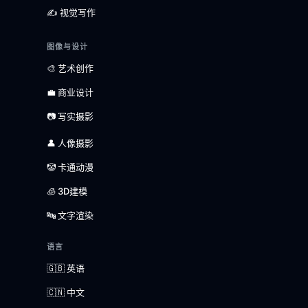
✍️ 视觉写作
图像与设计
🎨 艺术创作
💼 商业设计
📷 写实摄影
👤 人像摄影
🤡 卡通动漫
🧊 3D建模
🔤 文字渲染
语言
🇬🇧 英语
🇨🇳 中文