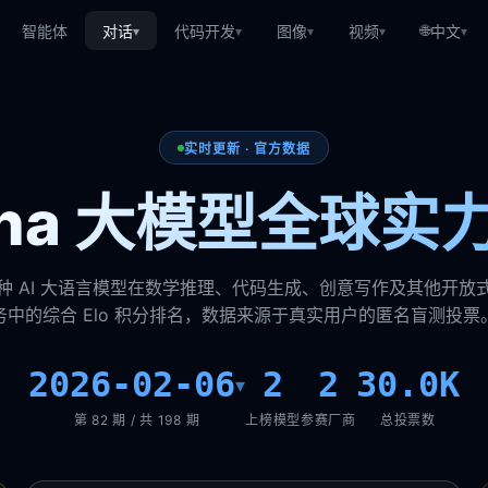
🌐
智能体
对话
代码开发
图像
视频
中文
▾
▾
▾
▾
▾
实时更新 · 官方数据
rena 大模型全球实
种 AI 大语言模型在数学推理、代码生成、创意写作及其他开放
务中的综合 Elo 积分排名，数据来源于真实用户的匿名盲测投票
2026-02-06
2
2
30.0K
▾
第 82 期 / 共 198 期
上榜模型
参赛厂商
总投票数