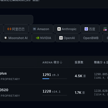
Amazon
Anthropic
阿里巴巴
百度
Moonshot AI
NVIDIA
OpenAI
OpenBMB
ARENA 得分
投票数
精确分 & 
plus
1291
1290.805
±9.3
4.5K
票
[1281.5, 
· PROPRIETARY
0520
1228
1228.028
±14.1
1.7K
票
[1214.0, 
· PROPRIETARY