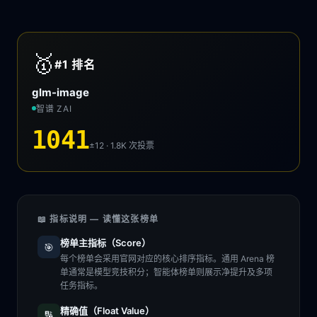
🥇
#1
排名
glm-image
智谱 ZAI
1041
±12 · 1.8K
次投票
📖 指标说明 — 读懂这张榜单
榜单主指标（Score）
🎯
每个榜单会采用官网对应的核心排序指标。通用 Arena 榜
单通常是模型竞技积分；智能体榜单则展示净提升及多项
任务指标。
精确值（Float Value）
🔢