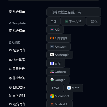
🏆 综合榜单
▴
全部
零一万物
收起
📐 Template
AI2
🏆 综合榜单
阿里巴巴
能力维度
Amazon
✍️ 创意写作
Anthropic
💻 代码生成
百度
📊 图表分析
Cohere
📚 作业解答
Google
😆 幽默理解
LLaVA
Meta
📝 文字识别
Microsoft
✍️ 视觉写作
Mistral AI