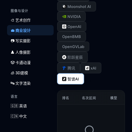
Moonshot AI
图像与设计
NVIDIA
🎨 艺术创作
OpenAI
💼 商业设计
OpenBMB
📷 写实摄影
OpenGVLab
👤 人像摄影
阶跃星辰
🤡 卡通动漫
xAI
腾讯
🧊 3D建模
智谱AI
🔤 文字渲染
语言
排名
名次区间
模型
🇬🇧 英语
🇨🇳 中文