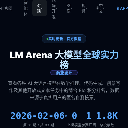
智
对
码
图
视
中
🌐
📱
TNT官网
能
AP
▾
▾
▾
▾
▾
话
开
像
频
文
体
发
实时更新 · 官方数据
LM Arena 大模型全球实力
榜
商业设计
查看各种 AI 大语言模型在数学推理、代码生成、创意写
作及其他开放式文本任务中的综合 Elo 积分排名，数据
来源于真实用户的匿名盲测投票。
2026-02-06
0
1
1.8K
▾
第 81 期 / 共 83 期
上榜模型
参赛厂商
总投票数