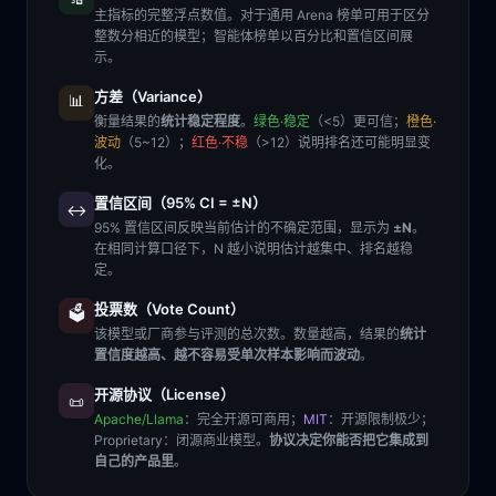
主指标的完整浮点数值。对于通用 Arena 榜单可用于区分
整数分相近的模型；智能体榜单以百分比和置信区间展
示。
方差（Variance）
📊
衡量结果的
统计稳定程度
。
绿色·稳定
（<5）更可信；
橙色·
波动
（5~12）；
红色·不稳
（>12）说明排名还可能明显变
化。
置信区间（95% CI = ±N）
↔️
95% 置信区间反映当前估计的不确定范围，显示为
±N
。
在相同计算口径下，N 越小说明估计越集中、排名越稳
定。
投票数（Vote Count）
🗳️
该模型或厂商参与评测的总次数。数量越高，结果的
统计
置信度越高、越不容易受单次样本影响而波动
。
开源协议（License）
📜
Apache/Llama
：完全开源可商用；
MIT
：开源限制极少；
Proprietary
：闭源商业模型。
协议决定你能否把它集成到
自己的产品里
。