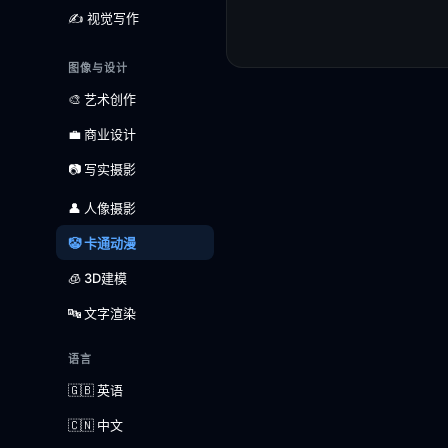
✍️ 视觉写作
图像与设计
🎨 艺术创作
💼 商业设计
📷 写实摄影
👤 人像摄影
🤡 卡通动漫
🧊 3D建模
🔤 文字渲染
语言
🇬🇧 英语
🇨🇳 中文