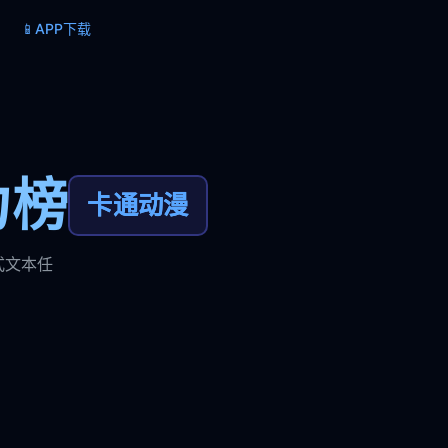
📱
APP下载
力榜
卡通动漫
式文本任
。