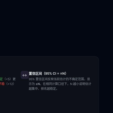
置信区间（95% CI = ±N）
↔️
稳定
（<5）更
95% 置信区间反映当前估计的不确定范围，显
不稳
（>12）
示为
±N
。在相同计算口径下，N 越小说明估计
越集中、排名越稳定。