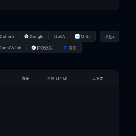
Cohere
Google
LLaVA
Meta
▴
收起
OpenGVLab
阶跃星辰
腾讯
方差
价格 ($/1M)
上下文