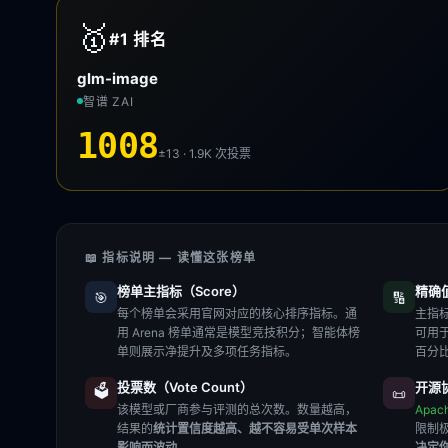
🥇
#1
排名
glm-image
智谱 ZAI
1008
±13 · 1.9K
次投票
📖 指标说明 — 读懂这张榜单
榜单主指标（Score）
精确值（
🎯
🔢
每个榜单会采用官网对应的核心排序指标。通
主指标
用 Arena 榜单通常是模型竞技积分；智能体榜
可用
单则展示净提升及多项任务指标。
百分
投票数（Vote Count）
开源协
🗳️
📜
该模型或厂商参与评测的总次数。数量越高，
Apac
结果的
统计置信度越高、越不容易受单次样本
限制
影响而波动
。
决定