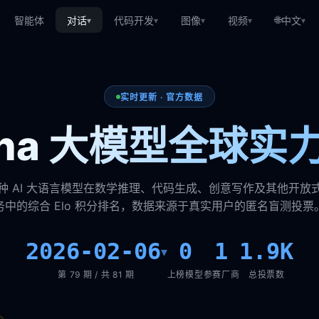
🌐
智能体
对话
代码开发
图像
视频
中文
▾
▾
▾
▾
▾
实时更新 · 官方数据
rena 大模型全球实
种 AI 大语言模型在数学推理、代码生成、创意写作及其他开放
务中的综合 Elo 积分排名，数据来源于真实用户的匿名盲测投票
2026-02-06
0
1
1.9K
▾
第 79 期 / 共 81 期
上榜模型
参赛厂商
总投票数