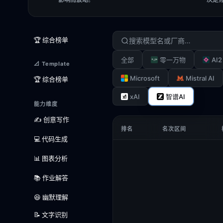
🏆 综合榜单
AI2
全部
零一万物
📐 Template
Microsoft
Mistral AI
🏆 综合榜单
xAI
智谱AI
能力维度
✍️ 创意写作
排名
名次区间
💻 代码生成
📊 图表分析
📚 作业解答
😆 幽默理解
📝 文字识别