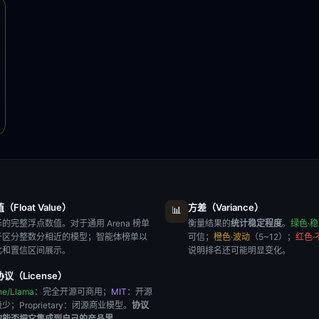
Float Value）
方差（Variance）
📊
的完整浮点数值。对于通用 Arena 榜单
衡量结果的
统计稳定程度
。
绿色·
于区分整数分相近的模型；智能体榜单以
可信；
橙色·波动
（5~12）；
红色·
比和置信区间展示。
说明排名还可能明显变化。
议（License）
he/Llama
：完全开源可商用；
MIT
：开源
极少；
Proprietary
：闭源商业模型。
协议
你能否把它集成到自己的产品里
。