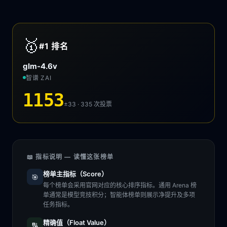
🥇
#1
排名
glm-4.6v
智谱 ZAI
1153
±33 · 335
次投票
📖 指标说明 — 读懂这张榜单
榜单主指标（Score）
🎯
每个榜单会采用官网对应的核心排序指标。通用 Arena 榜
单通常是模型竞技积分；智能体榜单则展示净提升及多项
任务指标。
精确值（Float Value）
🔢