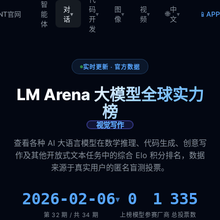
智
对
码
图
视
中
🌐
📱
TNT官网
能
AP
▾
▾
▾
▾
▾
话
开
像
频
文
体
发
实时更新 · 官方数据
LM Arena 大模型全球实力
榜
视觉写作
查看各种 AI 大语言模型在数学推理、代码生成、创意写
作及其他开放式文本任务中的综合 Elo 积分排名，数据
来源于真实用户的匿名盲测投票。
2026-02-06
0
1
335
▾
第 32 期 / 共 34 期
上榜模型
参赛厂商
总投票数