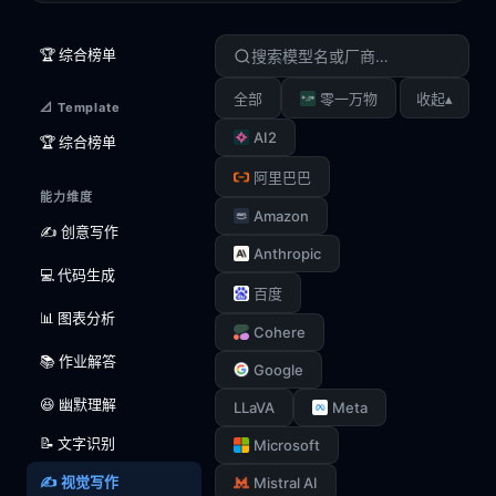
🏆 综合榜单
▴
全部
零一万物
收起
📐 Template
AI2
🏆 综合榜单
阿里巴巴
能力维度
Amazon
✍️ 创意写作
Anthropic
💻 代码生成
百度
📊 图表分析
Cohere
📚 作业解答
Google
😆 幽默理解
LLaVA
Meta
📝 文字识别
Microsoft
✍️ 视觉写作
Mistral AI