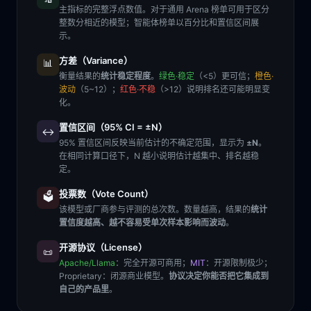
主指标的完整浮点数值。对于通用 Arena 榜单可用于区分
整数分相近的模型；智能体榜单以百分比和置信区间展
示。
方差（Variance）
📊
衡量结果的
统计稳定程度
。
绿色·稳定
（<5）更可信；
橙色·
波动
（5~12）；
红色·不稳
（>12）说明排名还可能明显变
化。
置信区间（95% CI = ±N）
↔️
95% 置信区间反映当前估计的不确定范围，显示为
±N
。
在相同计算口径下，N 越小说明估计越集中、排名越稳
定。
投票数（Vote Count）
🗳️
该模型或厂商参与评测的总次数。数量越高，结果的
统计
置信度越高、越不容易受单次样本影响而波动
。
开源协议（License）
📜
Apache/Llama
：完全开源可商用；
MIT
：开源限制极少；
Proprietary
：闭源商业模型。
协议决定你能否把它集成到
自己的产品里
。