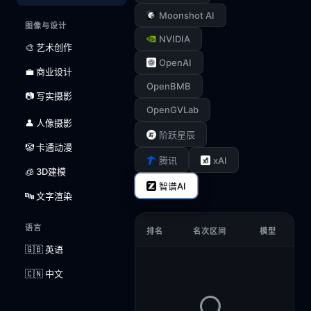
Moonshot AI
图像与设计
NVIDIA
🎨 艺术创作
OpenAI
💼 商业设计
OpenBMB
📷 写实摄影
OpenGVLab
👤 人像摄影
阶跃星辰
🤡 卡通动漫
xAI
腾讯
🧊 3D建模
智谱AI
🔤 文字渲染
语言
排名
名次区间
模型
🇬🇧 英语
🇨🇳 中文