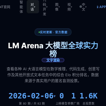
智
对
码
图
视
中
🌐
📱
TNT官网
能
AP
▾
▾
▾
▾
▾
话
开
像
频
文
体
发
实时更新 · 官方数据
LM Arena 大模型全球实力
榜
文字渲染
查看各种 AI 大语言模型在数学推理、代码生成、创意写
作及其他开放式文本任务中的综合 Elo 积分排名，数据
来源于真实用户的匿名盲测投票。
2026-02-06
0
1
1.6K
▾
第 80 期 / 共 82 期
上榜模型
参赛厂商
总投票数