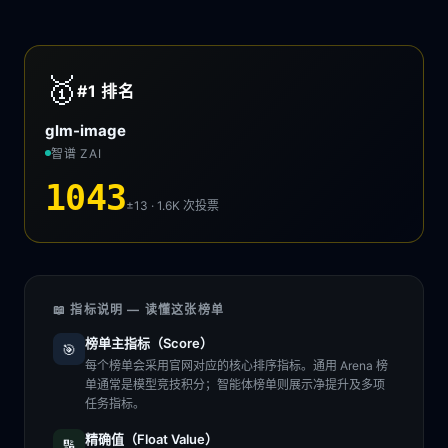
🥇
#1
排名
glm-image
智谱 ZAI
1043
±13 · 1.6K
次投票
📖 指标说明 — 读懂这张榜单
榜单主指标（Score）
🎯
每个榜单会采用官网对应的核心排序指标。通用 Arena 榜
单通常是模型竞技积分；智能体榜单则展示净提升及多项
任务指标。
精确值（Float Value）
🔢