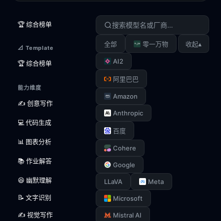
🏆 综合榜单
▴
全部
零一万物
收起
📐 Template
AI2
🏆 综合榜单
阿里巴巴
能力维度
Amazon
✍️ 创意写作
Anthropic
💻 代码生成
百度
📊 图表分析
Cohere
📚 作业解答
Google
😆 幽默理解
LLaVA
Meta
📝 文字识别
Microsoft
✍️ 视觉写作
Mistral AI