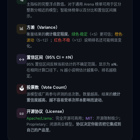
主指标的完整浮点数值。对于通用 Arena 榜单可用于区分
整数分相近的模型；智能体榜单以百分比和置信区间展
示。
方差（Variance）
📊
衡量结果的
统计稳定程度
。
绿色·稳定
（<5）更可信；
橙色·
波动
（5~12）；
红色·不稳
（>12）说明排名还可能明显变
化。
置信区间（95% CI = ±N）
↔️
95% 置信区间反映当前估计的不确定范围，显示为
±N
。
在相同计算口径下，N 越小说明估计越集中、排名越稳
定。
投票数（Vote Count）
🗳️
该模型或厂商参与评测的总次数。数量越高，结果的
统计
置信度越高、越不容易受单次样本影响而波动
。
开源协议（License）
📜
Apache/Llama
：完全开源可商用；
MIT
：开源限制极少；
Proprietary
：闭源商业模型。
协议决定你能否把它集成到
自己的产品里
。