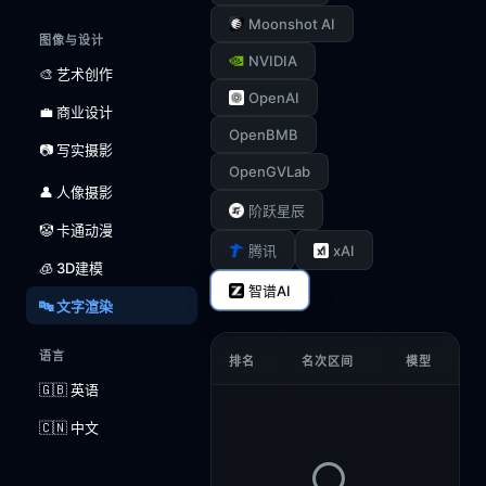
Moonshot AI
图像与设计
NVIDIA
🎨 艺术创作
OpenAI
💼 商业设计
OpenBMB
📷 写实摄影
OpenGVLab
👤 人像摄影
阶跃星辰
🤡 卡通动漫
xAI
腾讯
🧊 3D建模
智谱AI
🔤 文字渲染
语言
排名
名次区间
模型
🇬🇧 英语
🇨🇳 中文